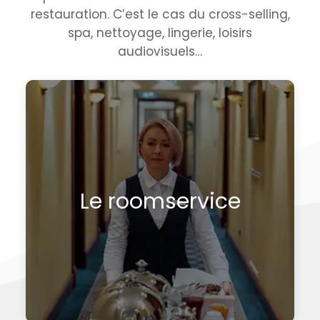
restauration. C’est le cas du cross-selling,
spa, nettoyage, lingerie, loisirs
audiovisuels…
Service en chambre de plateaux-repas ou
Le roomservice
plateau d’accueil, petit déjeuner et toute autre
collation.