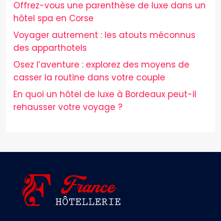
Offrez-vous une parenthèse de luxe dans un
hôtel spa en Corse
Voyager autrement : les atouts méconnus
des apparthotels
Osez l’aventure : explorez des moyens de
casser la routine dans votre couple
En quoi un hôtel de luxe à Bordeaux peut-il
rehausser votre voyage ?