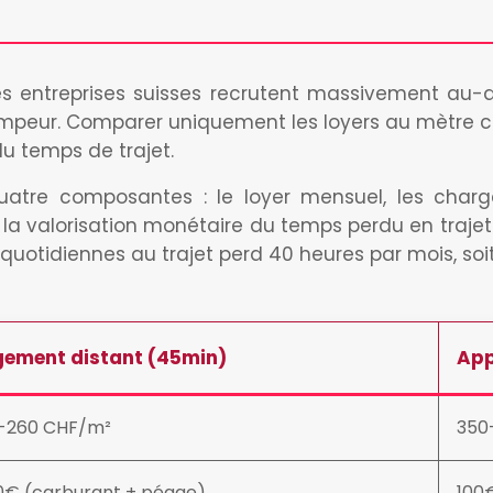
s entreprises suisses recrutent massivement au-del
ompeur. Comparer uniquement les loyers au mètre c
u temps de trajet.
atre composantes : le loyer mensuel, les charges
t la valorisation monétaire du temps perdu en traje
 quotidiennes au trajet perd 40 heures par mois, soi
gement distant (45min)
App
0-260 CHF/m²
350
€ (carburant + péage)
100