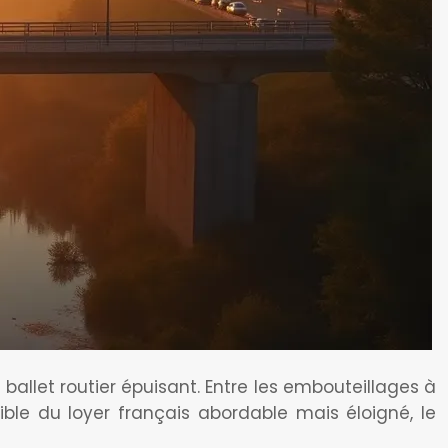
ballet routier épuisant. Entre les embouteillages à
le du loyer français abordable mais éloigné, le