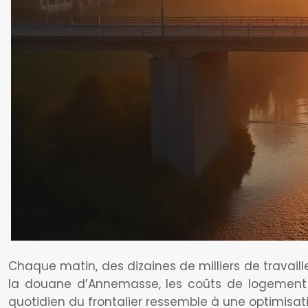
Chaque matin, des dizaines de milliers de travaill
la douane d’Annemasse, les coûts de logement q
quotidien du frontalier ressemble à une optimisa