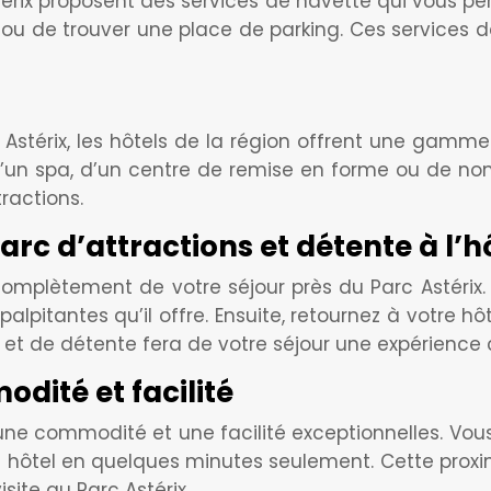
térix proposent des services de navette qui vous p
s ou de trouver une place de parking. Ces services 
 Astérix, les hôtels de la région offrent une gamm
, d’un spa, d’un centre de remise en forme ou de no
ractions.
parc d’attractions et détente à l’h
er complètement de votre séjour près du Parc Astéri
palpitantes qu’il offre. Ensuite, retournez à votre h
et de détente fera de votre séjour une expérience 
dité et facilité
e une commodité et une facilité exceptionnelles. Vo
otre hôtel en quelques minutes seulement. Cette pro
site au Parc Astérix.