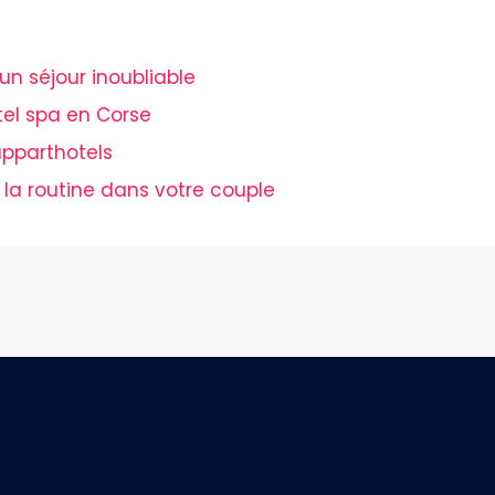
un séjour inoubliable
el spa en Corse
pparthotels
 la routine dans votre couple